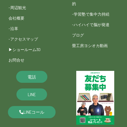
的
-周辺観光
-学習塾で集中力持続
会社概要
-ハイハイで脳が発達
-沿革
ブログ
-アクセスマップ
畳工房ヨシオカ動画
▶︎ショールーム3D
お問合せ
電話
LINE
LINEコール