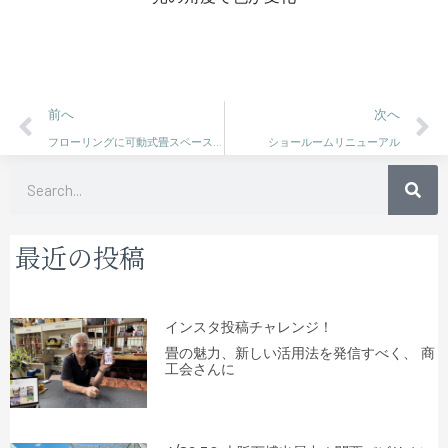
Prev
N
前へ
次へ
フローリングに可動式畳スペースを
ショールームリニューアル
検
索
最近の投稿
インスタ投稿チャレンジ！
畳の魅力、新しい活用法を発信すべく、 商
工会さんに