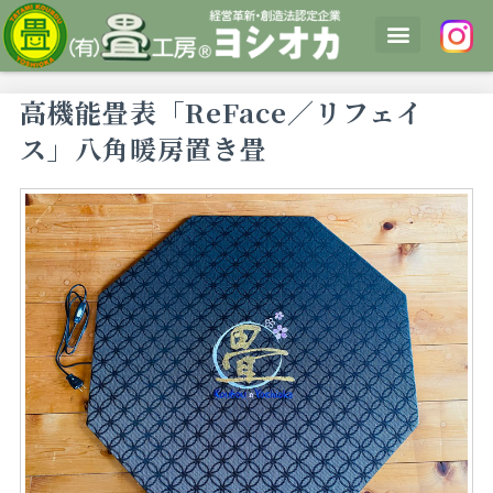
内
容
を
高機能畳表「ReFace／リフェイ
ス
キ
ス」八角暖房置き畳
ッ
プ