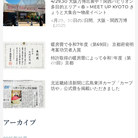
4/29,30 大阪万博出展中！関西パビリオン
多目的エリア＜春＞MEET UP KYOTO き
ょうと大集合〜物産イベント
4月29、30日の2日間、大阪・関西万博
（2025
暖房畳で令和7年度（第69回） 京都府発明
考案功労者入賞
特許取得の暖房畳によって令和7年度（第
69回）京都
北近畿経済新聞に広島東洋カープ「カープ
坊や」公式畳を掲載いただきました
アーカイブ