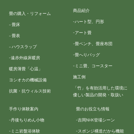
商品紹介
畳の購入・リフォーム
-ハート型、円形
– 畳床
-アート畳
– 畳表
-畳ベンチ、畳座布団
– ハウスラップ
-畳へりバッグ
-遠赤外線床暖房
-ミニ畳、コースター
暖房薄畳「心温」
施工例
ヨシオカの機械設備
「竹」を有効活用した環境に
抗菌・抗ウィルス技術
優しい製品の開発・取扱い
手作り体験案内
畳のお役立ち情報
-丹後ちりめん小物
-吉岡NHK登場シーン
-ミニ岩盤浴体験
-スポンジ構造だから機能