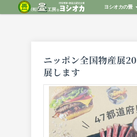
内
ヨシオカの畳
容
を
ス
キ
ッ
プ
ニッポン全国物産展20
展します