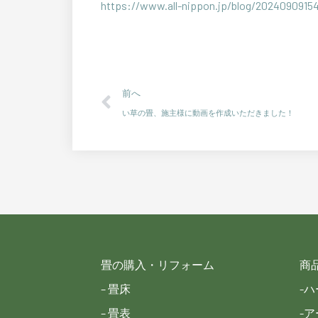
https://www.all-nippon.jp/blog/2024090915
Prev
前へ
い草の畳、施主様に動画を作成いただきました！
畳の購入・リフォーム
商
– 畳床
-
– 畳表
-