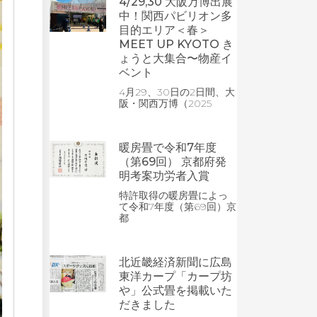
4/29,30 大阪万博出展
中！関西パビリオン多
目的エリア＜春＞
MEET UP KYOTO き
ょうと大集合〜物産イ
ベント
4月29、30日の2日間、大
阪・関西万博（2025
暖房畳で令和7年度
（第69回） 京都府発
明考案功労者入賞
特許取得の暖房畳によっ
て令和7年度（第69回）京
都
北近畿経済新聞に広島
東洋カープ「カープ坊
や」公式畳を掲載いた
だきました