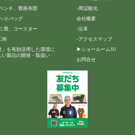
畳ベンチ、畳座布団
-周辺観光
畳へりバッグ
会社概要
ミニ畳、コースター
-沿革
工例
-アクセスマップ
竹」を有効活用した環境に
▶︎ショールーム3D
しい製品の開発・取扱い
お問合せ