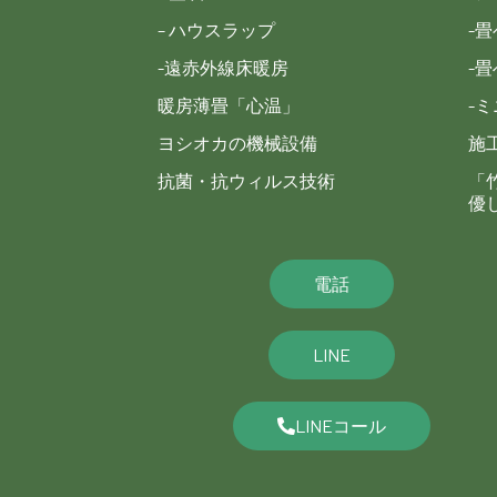
– ハウスラップ
-
-遠赤外線床暖房
-
暖房薄畳「心温」
-
ヨシオカの機械設備
施
抗菌・抗ウィルス技術
「
優
電話
LINE
LINEコール