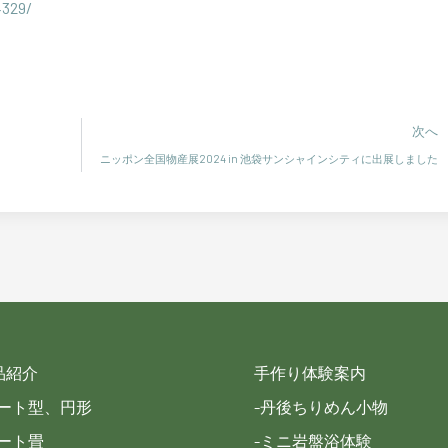
4329/
次へ
ニッポン全国物産展2024 in 池袋サンシャインシティに出展しました
品紹介
手作り体験案内
ハート型、円形
-丹後ちりめん小物
アート畳
-ミニ岩盤浴体験