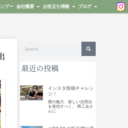
ンブー
会社概要
お役立ち情報
ブログ
検
出
索
最近の投稿
インスタ投稿チャレン
ジ！
畳の魅力、新しい活用法
を発信すべく、 商工会さ
んに