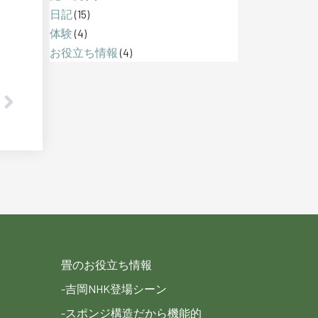
日記
(15)
体験
(4)
お役立ち情報
(4)
Next
畳のお役立ち情報
-吉岡NHK登場シーン
-スポンジ構造だから機能的